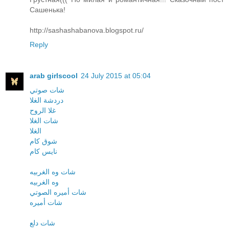
Сашенька!
http://sashashabanova.blogspot.ru/
Reply
arab girlscool
24 July 2015 at 05:04
شات صوتي
دردشة الغلا
غلا الروح
شات الغلا
الغلا
شوق كام
نايس كام
شات وه الغربيه
وه الغربيه
شات أميره الصوتي
شات أميره
شات دلع