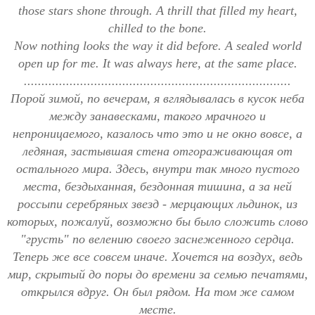
those stars shone through. A thrill that filled my heart,
chilled to the bone.
Now nothing looks the way it did before. A sealed world
open up for me. It was always here, at the same place.
............................................................................
Порой зимой, по вечерам, я вглядывалась в кусок неба
между занавесками, такого мрачного и
непроницаемого, казалось что это и не окно вовсе, а
ледяная, застывшая стена отгораживающая от
остального мира. Здесь, внутри так много пустого
места, бездыханная, бездонная тишина, а за ней
россыпи серебряных звезд - мерцающих льдинок, из
которых, пожалуй, возможно бы было сложить слово
"грусть" по велению своего заснеженного сердца.
Теперь же все совсем иначе. Хочется на воздух, ведь
мир, скрытый до поры до времени за семью печатями,
открылся вдруг. Он был рядом. На том же самом
месте.