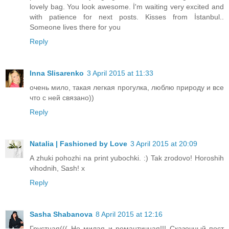
lovely bag. You look awesome. İ'm waiting very excited and
with patience for next posts. Kisses from İstanbul..
Someone lives there for you
Reply
Inna Slisarenko
3 April 2015 at 11:33
очень мило, такая легкая прогулка, люблю природу и все
что с ней связано))
Reply
Natalia | Fashioned by Love
3 April 2015 at 20:09
A zhuki pohozhi na print yubochki. :) Tak zrodovo! Horoshih
vihodnih, Sash! x
Reply
Sasha Shabanova
8 April 2015 at 12:16
Грустная((( Но милая и романтичная!!! Сказочный пост