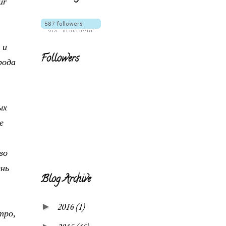
ur
 и
Followers
рода
ых
е
во
знь
Blog Archive
►
2016
(1)
тро,