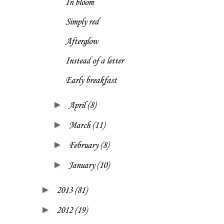
In bloom
Simply red
Afterglow
Instead of a letter
Early breakfast
►
April
(8)
►
March
(11)
►
February
(8)
►
January
(10)
►
2013
(81)
►
2012
(19)