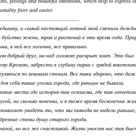
ions, feelings and beautiful intentions, which help to express o
sonality freer and easier.
.....................................................
редышку, и самый настоящий летний зной сменили дожди
 буйство зелени, трав и растений в это время года. При
а, в ней все логично, все правильно.
ом добрый друг, на над головою раскрыт зонт. Это был
му Кремлю, забрести в глубину парка с грядой кокетлив
гуляться по вековым стенам. Все таки здорово, что даж
я себя такие уголки города, где раньше не бывала.
такие места где история так осязаема, где так отчетли
гой, на сколько конечна, и в тоже время бесконечна жи
помогает увидеть то, что мы никогда не видели раньше,
 древние стены душу старого города.
сталой, но все же счастливой. Жизнь уносит нас так быс