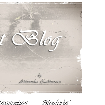
nspiration
Bloglovin'