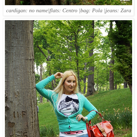
cardigan: no name|flats: Centro |bag: Pola |jeans: Zara