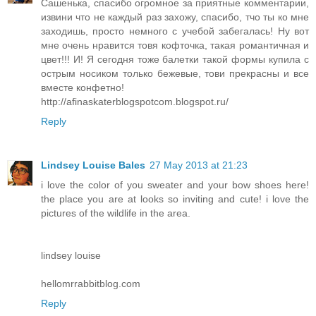
Сашенька, спасибо огромное за приятные комментарии,
извини что не каждый раз захожу, спасибо, тчо ты ко мне
заходишь, просто немного с учебой забегалась! Ну вот
мне очень нравится товя кофточка, такая романтичная и
цвет!!! И! Я сегодня тоже балетки такой формы купила с
острым носиком только бежевые, тови прекрасны и все
вместе конфетно!
http://afinaskaterblogspotcom.blogspot.ru/
Reply
Lindsey Louise Bales
27 May 2013 at 21:23
i love the color of you sweater and your bow shoes here!
the place you are at looks so inviting and cute! i love the
pictures of the wildlife in the area.
lindsey louise
hellomrrabbitblog.com
Reply