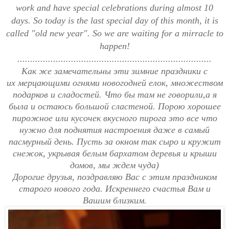
work and have special celebrations during almost 10
days. So today is the last special day of this month, it is
called "old new year". So we are waiting for a mirracle to
happen!
............................................................................
Как же замечательны эти зимние праздники с
их
мерцающими
огнями
новогодней елок, множеством
подарков и сладостей.
Что бы там не говорили,а я
была и остаюсь большой сластеной. Порою хорошее
пирожное или кусочек вкусного пирога это все что
нужно для поднятия настроения даже в самый
пасмурный день. Пусть за окном так сыро и кружит
снежок, укрывая белым бархатом деревья и крыши
домов, мы ждем чуда)
Дорогие друзья, поздравляю Вас с этим праздником
старого нового года. Искреннего счастья Вам и
Вашим близким.