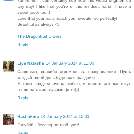
Yummmm, I can certainly see how this would brighten up
any day! I like that you're of this mindset, haha, I have a
sweet tooth too :)
Love that your nails match your sweater so perfectly!
Beautiful as always <3
The Dragonfruit Diaries
Reply
Liya Natasha
14 January 2014 at 11:00
Сашенька, спасибо огромное за поздравления. Пусть
каждый твоей день будет как праздник)
Я тоже сладкое очень люблю, и просто слюнки текут,
глядя на такие вкусные фото)))
Reply
Raslinkina
14 January 2014 at 13:01
Голубой - бесспорно твой цвет!
Reply