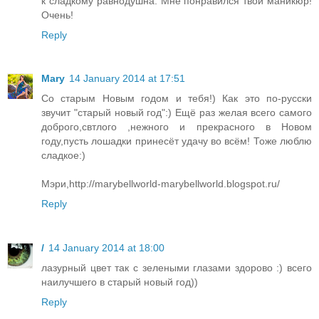
к сладкому равнодушна. Мне понравился твой маникюр!
Очень!
Reply
Mary
14 January 2014 at 17:51
Со старым Новым годом и тебя!) Как это по-русски
звучит "старый новый год":) Ещё раз желая всего самого
доброго,свтлого ,нежного и прекрасного в Новом
году,пусть лошадки принесёт удачу во всём! Тоже люблю
сладкое:)
Мэри,http://marybellworld-marybellworld.blogspot.ru/
Reply
/
14 January 2014 at 18:00
лазурный цвет так с зелеными глазами здорово :) всего
наилучшего в старый новый год))
Reply