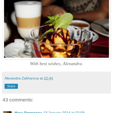
With best wishes, Alexandra.
Alexandra Zakharova
at
22:44
Share
43 comments:
Ната Оливкова
13 January 2014 at 22:58