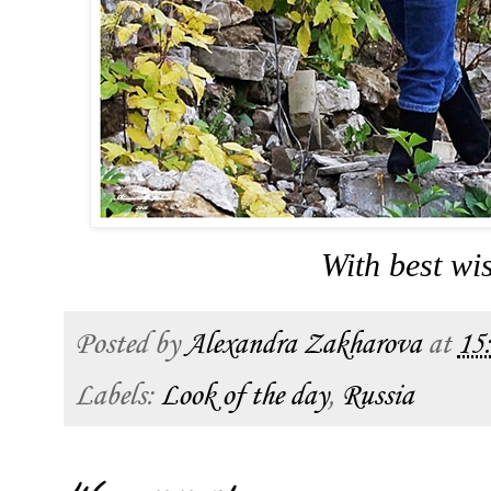
With best wi
Posted by
Alexandra Zakharova
at
15
Labels:
Look of the day
,
Russia