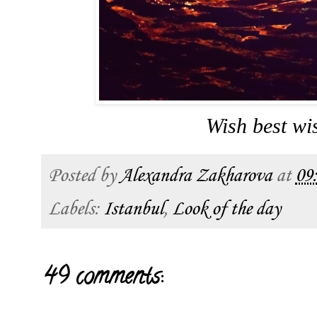
Wish best wi
Posted by
Alexandra Zakharova
at
09
Labels:
Istanbul
,
Look of the day
49 comments: